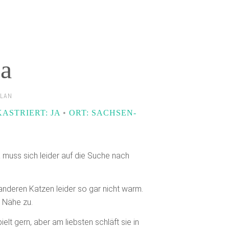
ia
ELAN
KASTRIERT: JA
•
ORT: SACHSEN-
 muss sich leider auf die Suche nach
 anderen Katzen leider so gar nicht warm.
e Nähe zu.
elt gern, aber am liebsten schläft sie in