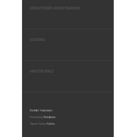
GEWALTFREIES HUNDETRAINING
GOODING
AMAZON SMILE
Kontakt
|
Impressum
Powered by
Wordpress
Theme: Flat by
YoArts.