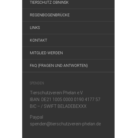
TIERSCHUTZ OBNINSK
REGENBOGENBRÜCKE
LINKS
KONTAKT
MITGLIED WERDEN
FAQ (FRAGEN UND ANTWORTEN)
SPENDEN
Tierschutzverein Phelan e.V.
IBAN DE21 1005 0000 0190 4177 57
BIC – / SWIFT BELADEBEXXX
Paypal
spenden@tierschutzverein-phelan.de