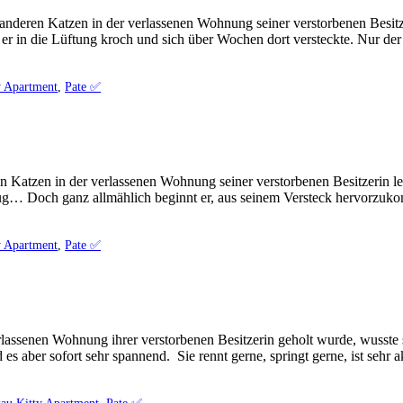
mit anderen Katzen in der verlassenen Wohnung seiner verstorbenen Besi
s er in die Lüftung kroch und sich über Wochen dort versteckte. Nur de
y Apartment
,
Pate ✅️
n Katzen in der verlassenen Wohnung seiner verstorbenen Besitzerin le
eug… Doch ganz allmählich beginnt er, aus seinem Versteck hervorzuk
y Apartment
,
Pate ✅️
lassenen Wohnung ihrer verstorbenen Besitzerin geholt wurde, wusste sie
s aber sofort sehr spannend. Sie rennt gerne, springt gerne, ist sehr ak