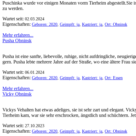
Puschinka wurde vor einigen Monaten vorm Tierheim abgestellt.Sie is
zu werden.
Wartet seit:
02.03.2024
Eigenschaften:
Geboren: 2020
,
Geimpft: ja
,
Kastriert: ja
,
Ort: Obninsk
Mehr erfahren...
Pusha Obninsk
Pusha ist eine sanfte, liebevolle, ruhige, nicht aufdringliche, neugie
gern. Pusha lebte mehrere Jahre auf der Straße, wo eine ältere Frau s
Wartet seit:
06.01.2024
Eigenschaften:
Geboren: 2020
,
Geimpft: ja
,
Kastriert: ja
,
Ort: Essen
Mehr erfahren...
Vicky Obninsk
Vickys Vehalten hat etwas adeliges, sie ist sehr zart und elegant. Vick
Tierheim kam, war sie sehr erschrocken, ängstlich und schüchtern. Jet
Wartet seit:
27.10.2023
Eigenschaften:
Geboren: 2020
,
Geimpft: ja
,
Kastriert: ja
,
Ort: Obninsk