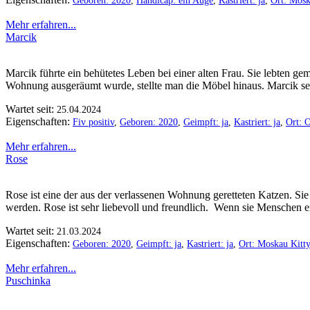
Geboren: 2020
,
Handicap: ein Auge
,
Kastriert: ja
,
Ort: Mosk
Mehr erfahren...
Marcik
Marcik führte ein behütetes Leben bei einer alten Frau. Sie lebten 
Wohnung ausgeräumt wurde, stellte man die Möbel hinaus. Marcik se
Wartet seit:
25.04.2024
Eigenschaften:
Fiv positiv
,
Geboren: 2020
,
Geimpft: ja
,
Kastriert: ja
,
Ort: 
Mehr erfahren...
Rose
Rose ist eine der aus der verlassenen Wohnung geretteten Katzen. Sie i
werden. Rose ist sehr liebevoll und freundlich. Wenn sie Menschen erbl
Wartet seit:
21.03.2024
Eigenschaften:
Geboren: 2020
,
Geimpft: ja
,
Kastriert: ja
,
Ort: Moskau Kitt
Mehr erfahren...
Puschinka