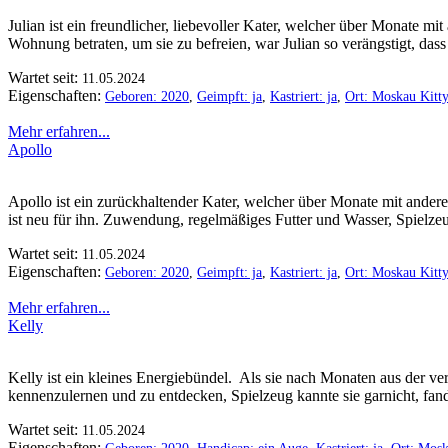
Julian ist ein freundlicher, liebevoller Kater, welcher über Monate 
Wohnung betraten, um sie zu befreien, war Julian so verängstigt, das
Wartet seit:
11.05.2024
Eigenschaften:
Geboren: 2020
,
Geimpft: ja
,
Kastriert: ja
,
Ort: Moskau Kitt
Mehr erfahren...
Apollo
Apollo ist ein zurückhaltender Kater, welcher über Monate mit andere
ist neu für ihn. Zuwendung, regelmäßiges Futter und Wasser, Spielz
Wartet seit:
11.05.2024
Eigenschaften:
Geboren: 2020
,
Geimpft: ja
,
Kastriert: ja
,
Ort: Moskau Kitt
Mehr erfahren...
Kelly
Kelly ist ein kleines Energiebündel. Als sie nach Monaten aus der ver
kennenzulernen und zu entdecken, Spielzeug kannte sie garnicht, fand e
Wartet seit:
11.05.2024
Eigenschaften: