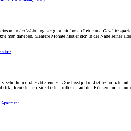
au Kitty Apartment
,
Pate ✅️
gemeinsam in der Wohnung, sie ging mit ihm an Leine und Geschirr spaz
tzte man daneben. Mehrere Monate hielt er sich in der Nähe seiner al
Obninsk
st sehr dünn und leicht anämisch. Sie frisst gut und ist freundlich und
ickt, freut sie sich, streckt sich, rollt sich auf den Rücken und schnur
y Apartment