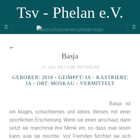
Tsv - Phelan e.V.
←
Basja
13. JULI 2021 VON TSV-PHELAN
GEBOREN: 2018
•
GEIMPFT: JA
•
KASTRIERT:
JA
•
ORT: MOSKAU
•
VERMITTELT
Basja ist
ein kluges, schüchternes und liebes Wesen, mit einer
sportlichen Erscheinung. Wenn sie einen anschaut, dann
setzt sie manchmal ihre Mimik ein, so dass man lesen
kann, was sie möchte. Vor Fremden fürchtet sie sich