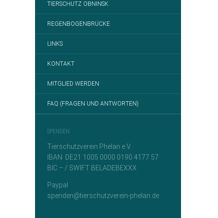
TIERSCHUTZ OBNINSK
REGENBOGENBRÜCKE
LINKS
KONTAKT
MITGLIED WERDEN
FAQ (FRAGEN UND ANTWORTEN)
SPENDEN
Tierschutzverein Phelan e.V.
IBAN DE21 1005 0000 0190 4177 57
BIC – / SWIFT BELADEBEXXX
Paypal
spenden@tierschutzverein-phelan.de