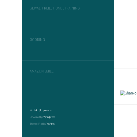
GEWALTFREIES HUNDETRAINING
GOODING
AMAZON SMILE
Kontakt
|
Impressum
Powered by
Wordpress
Theme: Flat by
YoArts.