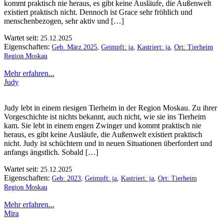
kommt praktisch nie heraus, es gibt keine Ausläufe, die Außenwelt
existiert praktisch nicht. Dennoch ist Grace sehr fröhlich und
menschenbezogen, sehr aktiv und […]
Wartet seit:
25.12.2025
Eigenschaften:
Geb. März 2025
,
Geimpft: ja
,
Kastriert: ja
,
Ort: Tierheim
Region Moskau
Mehr erfahren...
Judy
Judy lebt in einem riesigen Tierheim in der Region Moskau. Zu ihrer
Vorgeschichte ist nichts bekannt, auch nicht, wie sie ins Tierheim
kam. Sie lebt in einem engen Zwinger und kommt praktisch nie
heraus, es gibt keine Ausläufe, die Außenwelt existiert praktisch
nicht. Judy ist schüchtern und in neuen Situationen überfordert und
anfangs ängstlich. Sobald […]
Wartet seit:
25.12.2025
Eigenschaften:
Geb: 2023
,
Geimpft: ja
,
Kastriert: ja
,
Ort: Tierheim
Region Moskau
Mehr erfahren...
Mira