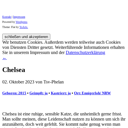
Kontakt
|
Impressum
Powered by
Wordpress
Theme: Flat by
YoArts.
Wir benutzen Cookies. Außerdem werden teilweise auch Cookies
von Diensten Dritter gesetzt. Weiterführende Informationen erhalten
Sie in unserem Impressum und der
Datenschutzerklärung
←
Chelsea
02. Oktober 2023 von Tsv-Phelan
Geboren: 2015
•
Geimpft: ja
•
Kastriert: ja
•
Ort: Ennigerloh/ NRW
Chelsea ist eine ruhige, sensible Katze, die unheimlich gerne frisst.
Man sollte meinen, diese Leidenschaft nutzen zu können um sich ihr
anzunähern, doch weit gefehlt. Sie kommt nahe genug wenn man