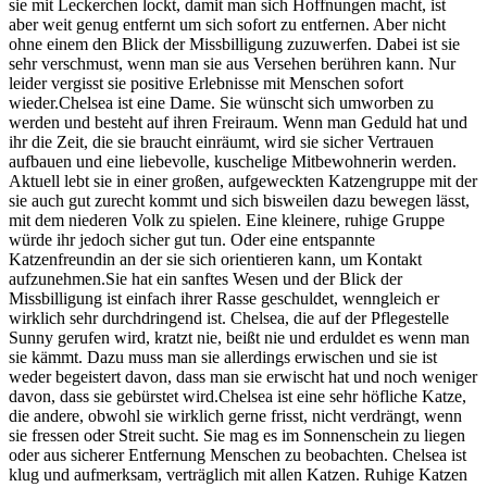
sie mit Leckerchen lockt, damit man sich Hoffnungen macht, ist
aber weit genug entfernt um sich sofort zu entfernen. Aber nicht
ohne einem den Blick der Missbilligung zuzuwerfen. Dabei ist sie
sehr verschmust, wenn man sie aus Versehen berühren kann. Nur
leider vergisst sie positive Erlebnisse mit Menschen sofort
wieder.Chelsea ist eine Dame. Sie wünscht sich umworben zu
werden und besteht auf ihren Freiraum. Wenn man Geduld hat und
ihr die Zeit, die sie braucht einräumt, wird sie sicher Vertrauen
aufbauen und eine liebevolle, kuschelige Mitbewohnerin werden.
Aktuell lebt sie in einer großen, aufgeweckten Katzengruppe mit der
sie auch gut zurecht kommt und sich bisweilen dazu bewegen lässt,
mit dem niederen Volk zu spielen. Eine kleinere, ruhige Gruppe
würde ihr jedoch sicher gut tun. Oder eine entspannte
Katzenfreundin an der sie sich orientieren kann, um Kontakt
aufzunehmen.Sie hat ein sanftes Wesen und der Blick der
Missbilligung ist einfach ihrer Rasse geschuldet, wenngleich er
wirklich sehr durchdringend ist. Chelsea, die auf der Pflegestelle
Sunny gerufen wird, kratzt nie, beißt nie und erduldet es wenn man
sie kämmt. Dazu muss man sie allerdings erwischen und sie ist
weder begeistert davon, dass man sie erwischt hat und noch weniger
davon, dass sie gebürstet wird.Chelsea ist eine sehr höfliche Katze,
die andere, obwohl sie wirklich gerne frisst, nicht verdrängt, wenn
sie fressen oder Streit sucht. Sie mag es im Sonnenschein zu liegen
oder aus sicherer Entfernung Menschen zu beobachten. Chelsea ist
klug und aufmerksam, verträglich mit allen Katzen. Ruhige Katzen