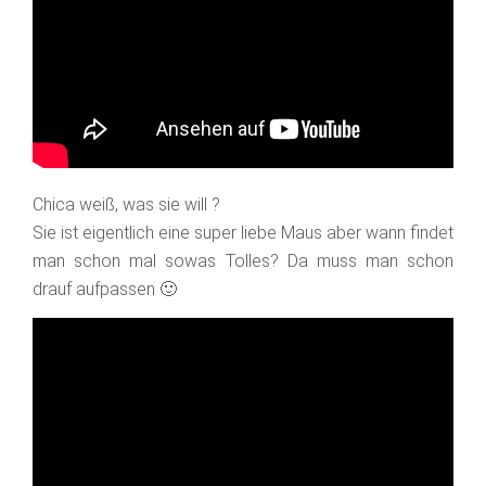
Chica weiß, was sie will
?
Sie ist eigentlich eine super liebe Maus aber wann findet
man schon mal sowas Tolles? Da muss man schon
drauf aufpassen
🙂