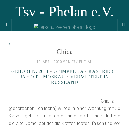
Tsv - Phelan e.V.
←
Chica
13. APRIL 2020 VON TSV-PHELAN
GEBOREN: 2011
•
GEIMPFT: JA
•
KASTRIERT:
JA
•
ORT: MOSKAU
•
VERMITTELT IN
RUSSLAND
Chicha
(gesprochen Tchitscha) wurde in einer Wohnung mit 30
Katzen geboren und lebte immer dort. Leider fütterte
die alte Dame, bei der die Katzen lebten, falsch und vor