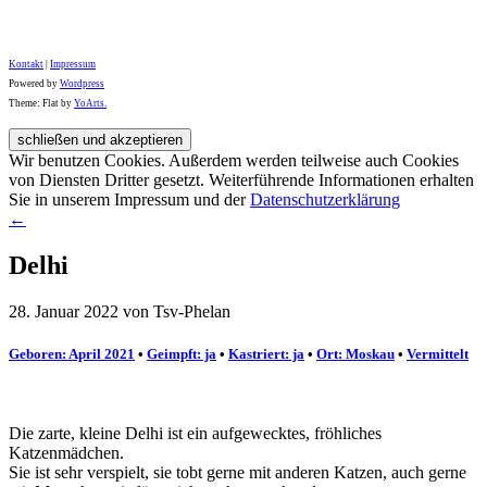
Kontakt
|
Impressum
Powered by
Wordpress
Theme: Flat by
YoArts.
Wir benutzen Cookies. Außerdem werden teilweise auch Cookies
von Diensten Dritter gesetzt. Weiterführende Informationen erhalten
Sie in unserem Impressum und der
Datenschutzerklärung
←
Delhi
28. Januar 2022 von Tsv-Phelan
Geboren: April 2021
•
Geimpft: ja
•
Kastriert: ja
•
Ort: Moskau
•
Vermittelt
Die zarte, kleine Delhi ist ein aufgewecktes, fröhliches
Katzenmädchen.
Sie ist sehr verspielt, sie tobt gerne mit anderen Katzen, auch gerne