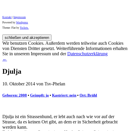
Kontakt
|
Impressum
Powered by
Wordpress
Theme: Flat by
YoArts.
Wir benutzen Cookies. Außerdem werden teilweise auch Cookies
von Diensten Dritter gesetzt. Weiterführende Informationen erhalten
Sie in unserem Impressum und der
Datenschutzerklärung
←
Djulja
10. Oktober 2014 von Tsv-Phelan
Geboren: 2008
•
Geimpft: ja
•
Kastriert: nein
•
Ort: Brühl
Djulja ist ein Strassenhund, er lebt auch nach wie vor auf der
Strasse, da es keinen Ort gibt, an dem er in Sicherheit gebracht
werden kann.