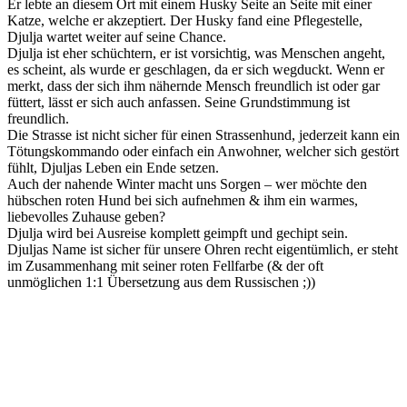
Er lebte an diesem Ort mit einem Husky Seite an Seite mit einer
Katze, welche er akzeptiert. Der Husky fand eine Pflegestelle,
Djulja wartet weiter auf seine Chance.
Djulja ist eher schüchtern, er ist vorsichtig, was Menschen angeht,
es scheint, als wurde er geschlagen, da er sich wegduckt. Wenn er
merkt, dass der sich ihm nähernde Mensch freundlich ist oder gar
füttert, lässt er sich auch anfassen. Seine Grundstimmung ist
freundlich.
Die Strasse ist nicht sicher für einen Strassenhund, jederzeit kann ein
Tötungskommando oder einfach ein Anwohner, welcher sich gestört
fühlt, Djuljas Leben ein Ende setzen.
Auch der nahende Winter macht uns Sorgen – wer möchte den
hübschen roten Hund bei sich aufnehmen & ihm ein warmes,
liebevolles Zuhause geben?
Djulja wird bei Ausreise komplett geimpft und gechipt sein.
Djuljas Name ist sicher für unsere Ohren recht eigentümlich, er steht
im Zusammenhang mit seiner roten Fellfarbe (& der oft
unmöglichen 1:1 Übersetzung aus dem Russischen ;))