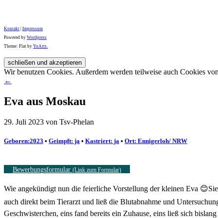
Kontakt
|
Impressum
Powered by
Wordpress
Theme: Flat by
YoArts.
Wir benutzen Cookies. Außerdem werden teilweise auch Cookies von D
←
Eva aus Moskau
29. Juli 2023 von Tsv-Phelan
Geboren:2023
•
Geimpft: ja
•
Kastriert: ja
•
Ort: Ennigerloh/ NRW
Bewerbungsformular
(Link zum Formular)
Wie angekündigt nun die feierliche Vorstellung der kleinen Eva 😊Si
auch direkt beim Tierarzt und ließ die Blutabnahme und Untersuchung 
Geschwisterchen, eins fand bereits ein Zuhause, eins ließ sich bislang