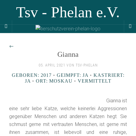
Tsv - Phelan e.V.
←
Gianna
05. APRIL 2021 VON TSV-PHELAN
GEBOREN: 2017
•
GEIMPFT: JA
•
KASTRIERT:
JA
•
ORT: MOSKAU
•
VERMITTELT
Gianna ist
eine sehr liebe Katze, welche keinerlei Aggressionen
gegenüber Menschen und anderen Katzen hegt. Sie
schmust gerne mit vertrauten Menschen, ist gerne mit
ihnen zusammen, ist liebevoll und eine ruhige,