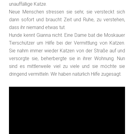
unauffällige Katze.
Neue Menschen stressen sie sehr, sie versteckt sich
dann sofort und braucht Zeit und Ruhe, zu verstehen,
dass ihr niemand etwas tut.
Hunde kennt Gianna nicht. Eine Dame bat die Moskauer
Tierschützer um Hilfe bei der Vermittlung von Katzen.
Sie nahm immer wieder Katzen von der Straße auf und
versorgte sie, beherbergte sie in ihrer Wohnung. Nun
sind es mittlerweile viel zu viele und sie möchte sie
dringend vermitteln. Wir haben natürlich Hilfe zugesagt.