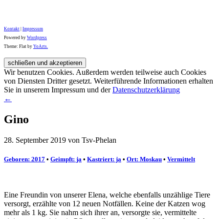
Kontakt
|
Impressum
Powered by
Wordpress
Theme: Flat by
YoArts.
Wir benutzen Cookies. Außerdem werden teilweise auch Cookies
von Diensten Dritter gesetzt. Weiterführende Informationen erhalten
Sie in unserem Impressum und der
Datenschutzerklärung
←
Gino
28. September 2019 von Tsv-Phelan
Geboren: 2017
•
Geimpft: ja
•
Kastriert: ja
•
Ort: Moskau
•
Vermittelt
Eine Freundin von unserer Elena, welche ebenfalls unzählige Tiere
versorgt, erzählte von 12 neuen Notfällen. Keine der Katzen wog
mehr als 1 kg. Sie nahm sich ihrer an, versorgte sie, vermittelte