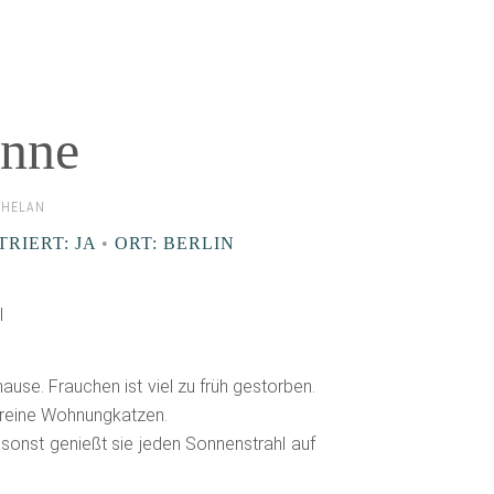
anne
PHELAN
RIERT: JA
•
ORT: BERLIN
l
use. Frauchen ist viel zu früh gestorben.
nd reine Wohnungkatzen.
, sonst genießt sie jeden Sonnenstrahl auf