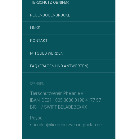
TIERSCHUTZ OBNINSK
REGENBOGENBRÜCKE
LINKS
KONTAKT
MITGLIED WERDEN
FAQ (FRAGEN UND ANTWORTEN)
SPENDEN
Tierschutzverein Phelan e.V.
IBAN DE21 1005 0000 0190 4177 57
BIC – / SWIFT BELADEBEXXX
Paypal
spenden@tierschutzverein-phelan.de