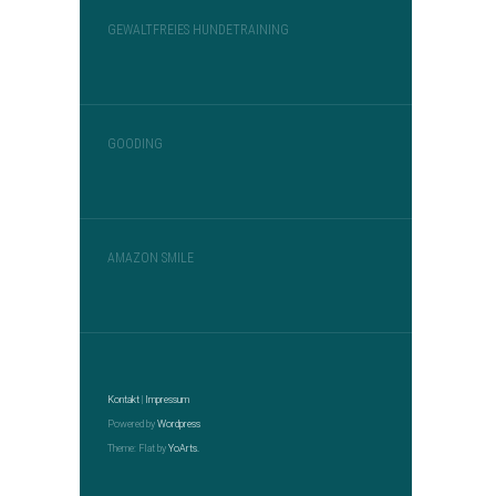
GEWALTFREIES HUNDETRAINING
GOODING
AMAZON SMILE
Kontakt
|
Impressum
Powered by
Wordpress
Theme: Flat by
YoArts.