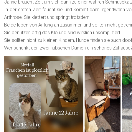
Janne braucht Zeit um sich dann zu einer wahren Schmusekatz
In der ersten Zeit faucht sie und kommt dann irgendwann von
Arthrose. Sie klettert und springt trotzdem.
Beide leben von Anfang an zusammen und sollten nicht getren
Sie benutzen artig das Klo und sind wirklich unkompliziert.
Sie sollten nicht zu kleinen Kindern, Hunde finden sie auch doo
Wer schenkt den zwei hübschen Damen ein schönes Zuhause