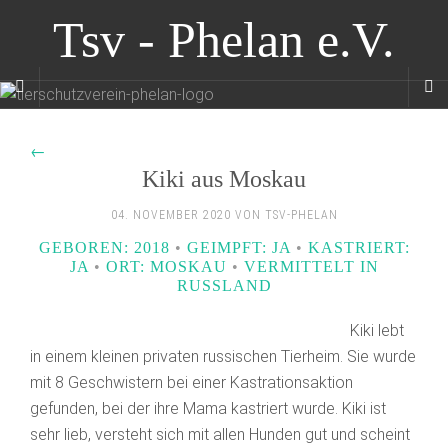
Tsv - Phelan e.V.
←
Kiki aus Moskau
04. NOVEMBER 2020 VON TSV-PHELAN
GEBOREN: 2018
•
GEIMPFT: JA
•
KASTRIERT:
JA
•
ORT: MOSKAU
•
VERMITTELT IN
RUSSLAND
Kiki lebt
in einem kleinen privaten russischen Tierheim. Sie wurde
mit 8 Geschwistern bei einer Kastrationsaktion
gefunden, bei der ihre Mama kastriert wurde. Kiki ist
sehr lieb, versteht sich mit allen Hunden gut und scheint