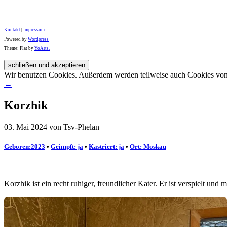
Kontakt
|
Impressum
Powered by
Wordpress
Theme: Flat by
YoArts.
Wir benutzen Cookies. Außerdem werden teilweise auch Cookies von D
←
Korzhik
03. Mai 2024 von Tsv-Phelan
Geboren:2023
•
Geimpft: ja
•
Kastriert: ja
•
Ort: Moskau
Korzhik ist ein recht ruhiger, freundlicher Kater. Er ist verspielt u