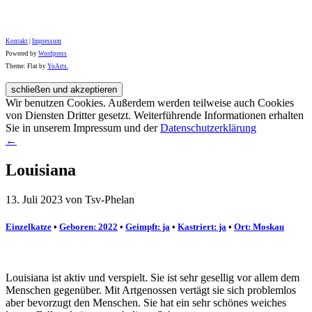
Kontakt
|
Impressum
Powered by
Wordpress
Theme: Flat by
YoArts.
Wir benutzen Cookies. Außerdem werden teilweise auch Cookies
von Diensten Dritter gesetzt. Weiterführende Informationen erhalten
Sie in unserem Impressum und der
Datenschutzerklärung
←
Louisiana
13. Juli 2023 von Tsv-Phelan
Einzelkatze
•
Geboren: 2022
•
Geimpft: ja
•
Kastriert: ja
•
Ort: Moskau
Louisiana ist aktiv und verspielt. Sie ist sehr gesellig vor allem dem
Menschen gegenüber. Mit Artgenossen vertägt sie sich problemlos
aber bevorzugt den Menschen. Sie hat ein sehr schönes weiches