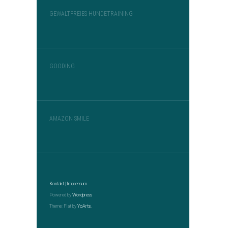
GEWALTFREIES HUNDETRAINING
GOODING
AMAZON SMILE
Kontakt
|
Impressum
Powered by
Wordpress
Theme: Flat by
YoArts.