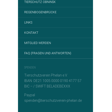
TIERSCHUTZ OBNINSK
REGENBOGENBRÜCKE
LINKS
KONTAKT
MITGLIED WERDEN
FAQ (FRAGEN UND ANTWORTEN)
SPENDEN
Tierschutzverein Phelan e.V.
IBAN DE21 1005 0000 0190 4177 57
BIC – / SWIFT BELADEBEXXX
Paypal
spenden@tierschutzverein-phelan.de