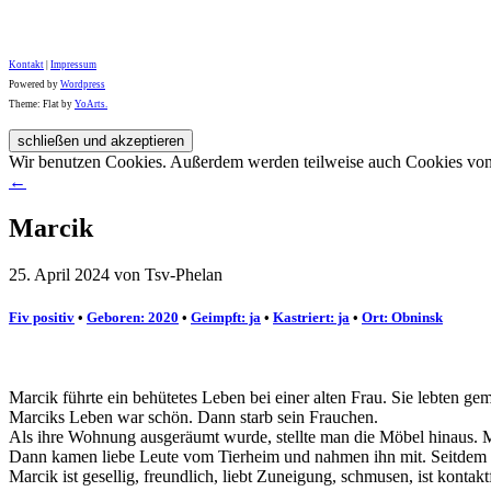
Kontakt
|
Impressum
Powered by
Wordpress
Theme: Flat by
YoArts.
Wir benutzen Cookies. Außerdem werden teilweise auch Cookies von D
←
Marcik
25. April 2024 von Tsv-Phelan
Fiv positiv
•
Geboren: 2020
•
Geimpft: ja
•
Kastriert: ja
•
Ort: Obninsk
Marcik führte ein behütetes Leben bei einer alten Frau. Sie lebten g
Marciks Leben war schön. Dann starb sein Frauchen.
Als ihre Wohnung ausgeräumt wurde, stellte man die Möbel hinaus. Ma
Dann kamen liebe Leute vom Tierheim und nahmen ihn mit. Seitdem le
Marcik ist gesellig, freundlich, liebt Zuneigung, schmusen, ist kontaktf