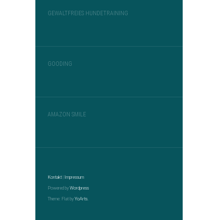
GEWALTFREIES HUNDETRAINING
GOODING
AMAZON SMILE
Kontakt
|
Impressum
Powered by
Wordpress
Theme: Flat by
YoArts.