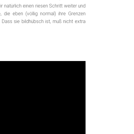
 natürlich einen riesen Schritt weiter und
e, die eben (völlig normal) ihre Grenzen
Dass sie bildhübsch ist, muß nicht extra