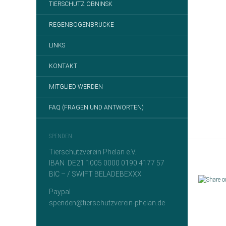
TIERSCHUTZ OBNINSK
REGENBOGENBRÜCKE
LINKS
KONTAKT
MITGLIED WERDEN
FAQ (FRAGEN UND ANTWORTEN)
SPENDEN
Tierschutzverein Phelan e.V.
IBAN DE21 1005 0000 0190 4177 57
BIC – / SWIFT BELADEBEXXX
Paypal
spenden@tierschutzverein-phelan.de