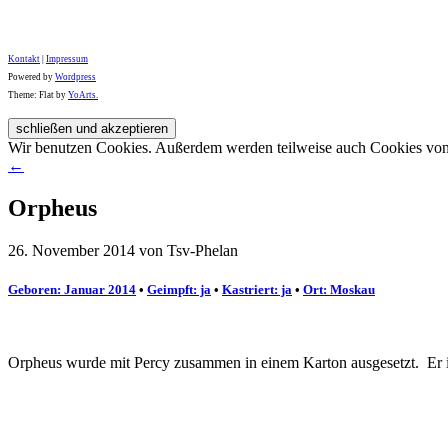
Kontakt
|
Impressum
Powered by
Wordpress
Theme: Flat by
YoArts.
Wir benutzen Cookies. Außerdem werden teilweise auch Cookies von D
←
Orpheus
26. November 2014 von Tsv-Phelan
Geboren: Januar 2014
•
Geimpft: ja
•
Kastriert: ja
•
Ort: Moskau
Orpheus wurde mit Percy zusammen in einem Karton ausgesetzt. Er is