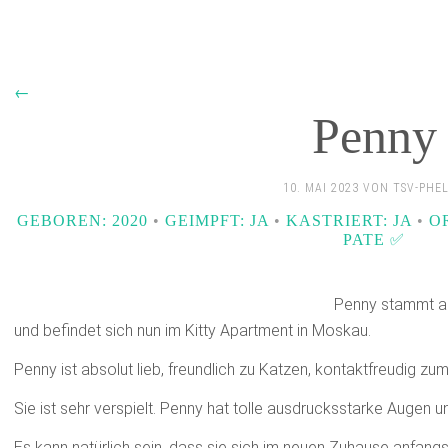
←
Penny
10. MAI 2023 VON TSV-PHE
GEBOREN: 2020
•
GEIMPFT: JA
•
KASTRIERT: JA
•
O
PATE ✅️
Penny stammt au
und befindet sich nun im Kitty Apartment in Moskau.
Penny ist absolut lieb, freundlich zu Katzen, kontaktfreudig z
Sie ist sehr verspielt. Penny hat tolle ausdrucksstarke Augen un
Es kann natürlich sein, dass sie sich im neuen Zuhause anfang