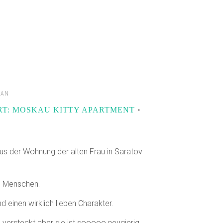
LAN
RT: MOSKAU KITTY APARTMENT
•
s der Wohnung der alten Frau in Saratov
um Menschen.
d einen wirklich lieben Charakter.
s versteckt aber sie ist sooooo neugierig