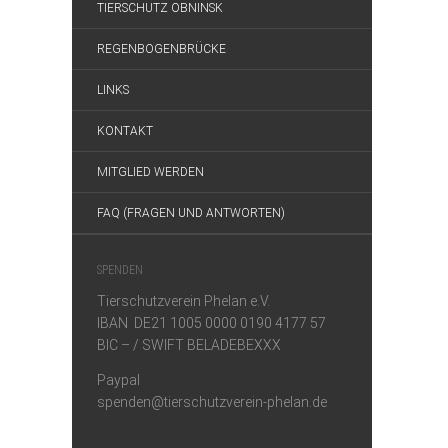
TIERSCHUTZ OBNINSK
REGENBOGENBRÜCKE
LINKS
KONTAKT
MITGLIED WERDEN
FAQ (FRAGEN UND ANTWORTEN)
SPENDEN
Tierschutzverein Phelan e.V.
IBAN DE21 1005 0000 0190 4177 57
BIC – / SWIFT BELADEBEXXX
Paypal
spenden@tierschutzverein-phelan.de