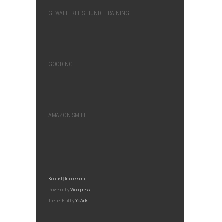
GEWALTFREIES HUNDETRAINING
GOODING
AMAZON SMILE
Kontakt
|
Impressum
Powered by
Wordpress
Theme: Flat by
YoArts.