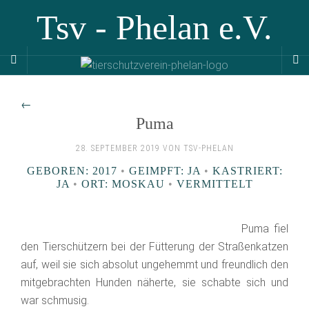
Tsv - Phelan e.V.
←
Puma
28. SEPTEMBER 2019 VON TSV-PHELAN
GEBOREN: 2017
•
GEIMPFT: JA
•
KASTRIERT:
JA
•
ORT: MOSKAU
•
VERMITTELT
Puma fiel
den Tierschützern bei der Fütterung der Straßenkatzen
auf, weil sie sich absolut ungehemmt und freundlich den
mitgebrachten Hunden näherte, sie schabte sich und
war schmusig.