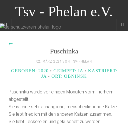
Tsv - Phelan e.V.
←
Puschinka
02. MÄRZ 2024 VON TSV-PHELAN
GEBOREN: 2020
•
GEIMPFT: JA
•
KASTRIERT:
JA
•
ORT: OBNINSK
Puschinka wurde vor einigen Monaten vorm Tierheim
abgestellt.
Sie ist eine sehr anhängliche, menschenliebende Katze.
Sie lebt friedlich mit den anderen Katzen zusammen.
Sie liebt Leckereien und gekuschelt zu werden.