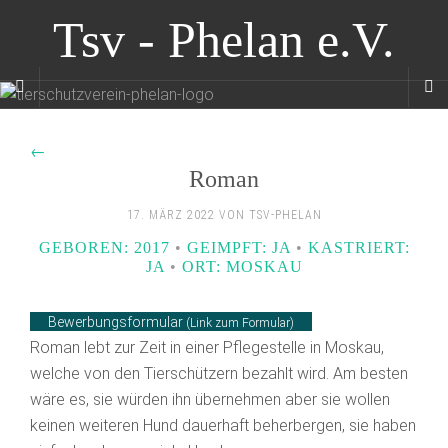
Tsv - Phelan e.V.
←
Roman
17. MÄRZ 2022 VON TSV-PHELAN
GEBOREN: 2017
•
GEIMPFT: JA
•
KASTRIERT:
JA
•
ORT: MOSKAU
Bewerbungsformular
(Link zum Formular)
Roman lebt zur Zeit in einer Pflegestelle in Moskau,
welche von den Tierschützern bezahlt wird. Am besten
wäre es, sie würden ihn übernehmen aber sie wollen
keinen weiteren Hund dauerhaft beherbergen, sie haben