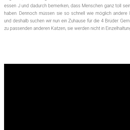
essen J und dadurch bemerken, dass Menschen ganz toll sei
haben. Dennoch müssen sie so schnell wie möglich andere 
und deshalb suchen wir nun ein Zuhause für die 4 Brüder. Ger
zu passenden anderen Katzen, sie werden nicht in Einzelhaltung