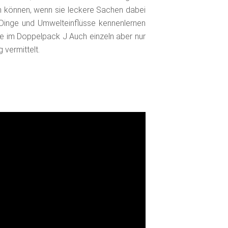
n können, wenn sie leckere Sachen dabei
Dinge und Umwelteinflüsse kennenlernen
ne im Doppelpack J Auch einzeln aber nur
 vermittelt.