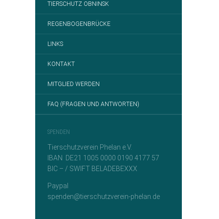
TIERSCHUTZ OBNINSK
REGENBOGENBRÜCKE
LINKS
KONTAKT
MITGLIED WERDEN
FAQ (FRAGEN UND ANTWORTEN)
SPENDEN
Tierschutzverein Phelan e.V.
IBAN DE21 1005 0000 0190 4177 57
BIC – / SWIFT BELADEBEXXX
Paypal
spenden@tierschutzverein-phelan.de