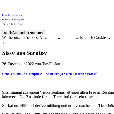
Kontakt
|
Impressum
Powered by
Wordpress
Theme: Flat by
YoArts.
Wir benutzen Cookies. Außerdem werden teilweise auch Cookies von D
←
Sissy aus Saratov
26. Dezember 2022 von Tsv-Phelan
Geboren: 2019
•
Geimpft: ja
•
Kastriert: ja
•
Ort: Moskau
•
Pate ✅️
Sissi stammt aus einem Vielkatzenhaushalt einer alten Frau in Russlan
kümmern. Die Zustände für die Tiere sind dort sehr unschön.
Sie bat um Hilfe bei der Vermittlung und nun versuchen die Tierschüt