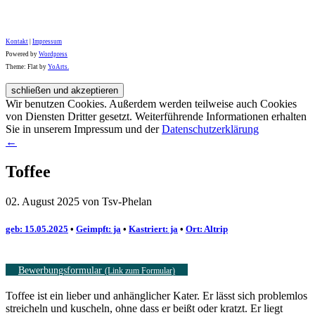
Kontakt
|
Impressum
Powered by
Wordpress
Theme: Flat by
YoArts.
Wir benutzen Cookies. Außerdem werden teilweise auch Cookies
von Diensten Dritter gesetzt. Weiterführende Informationen erhalten
Sie in unserem Impressum und der
Datenschutzerklärung
←
Toffee
02. August 2025 von Tsv-Phelan
geb: 15.05.2025
•
Geimpft: ja
•
Kastriert: ja
•
Ort: Altrip
Bewerbungsformular
(Link zum Formular)
Toffee ist ein lieber und anhänglicher Kater. Er lässt sich problemlos
streicheln und kuscheln, ohne dass er beißt oder kratzt. Er liegt