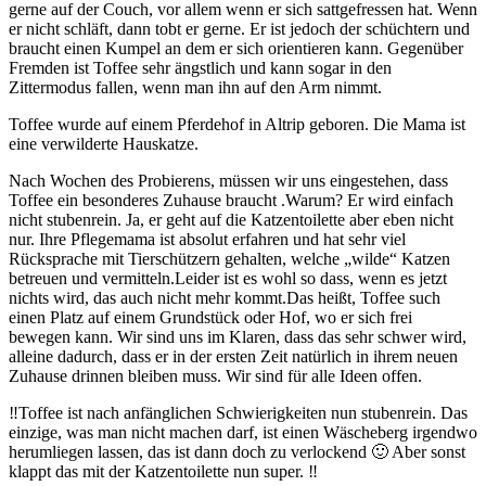
gerne auf der Couch, vor allem wenn er sich sattgefressen hat. Wenn
er nicht schläft, dann tobt er gerne. Er ist jedoch der schüchtern und
braucht einen Kumpel an dem er sich orientieren kann. Gegenüber
Fremden ist Toffee sehr ängstlich und kann sogar in den
Zittermodus fallen, wenn man ihn auf den Arm nimmt.
Toffee wurde auf einem Pferdehof in Altrip geboren. Die Mama ist
eine verwilderte Hauskatze.
Nach Wochen des Probierens, müssen wir uns eingestehen, dass
Toffee ein besonderes Zuhause braucht .Warum? Er wird einfach
nicht stubenrein. Ja, er geht auf die Katzentoilette aber eben nicht
nur. Ihre Pflegemama ist absolut erfahren und hat sehr viel
Rücksprache mit Tierschützern gehalten, welche „wilde“ Katzen
betreuen und vermitteln.Leider ist es wohl so dass, wenn es jetzt
nichts wird, das auch nicht mehr kommt.Das heißt, Toffee such
einen Platz auf einem Grundstück oder Hof, wo er sich frei
bewegen kann. Wir sind uns im Klaren, dass das sehr schwer wird,
alleine dadurch, dass er in der ersten Zeit natürlich in ihrem neuen
Zuhause drinnen bleiben muss. Wir sind für alle Ideen offen.
‼️Toffee ist nach anfänglichen Schwierigkeiten nun stubenrein. Das
einzige, was man nicht machen darf, ist einen Wäscheberg irgendwo
herumliegen lassen, das ist dann doch zu verlockend 🙂 Aber sonst
klappt das mit der Katzentoilette nun super. ‼️