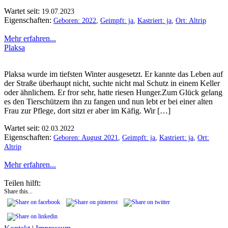
Wartet seit:
19.07.2023
Eigenschaften:
Geboren: 2022
,
Geimpft: ja
,
Kastriert: ja
,
Ort: Altrip
Mehr erfahren...
Plaksa
Plaksa wurde im tiefsten Winter ausgesetzt. Er kannte das Leben auf
der Straße überhaupt nicht, suchte nicht mal Schutz in einem Keller
oder ähnlichem. Er fror sehr, hatte riesen Hunger.Zum Glück gelang
es den Tierschützern ihn zu fangen und nun lebt er bei einer alten
Frau zur Pflege, dort sitzt er aber im Käfig. Wir […]
Wartet seit:
02.03.2022
Eigenschaften:
Geboren: August 2021
,
Geimpft: ja
,
Kastriert: ja
,
Ort:
Altrip
Mehr erfahren...
Teilen hilft:
Share this...