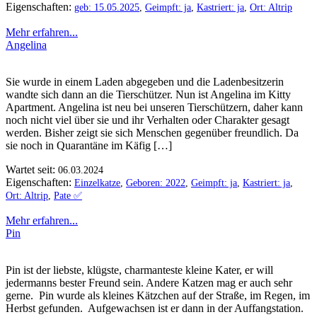
Eigenschaften:
geb: 15.05.2025
,
Geimpft: ja
,
Kastriert: ja
,
Ort: Altrip
Mehr erfahren...
Angelina
Sie wurde in einem Laden abgegeben und die Ladenbesitzerin
wandte sich dann an die Tierschützer. Nun ist Angelina im Kitty
Apartment. Angelina ist neu bei unseren Tierschützern, daher kann
noch nicht viel über sie und ihr Verhalten oder Charakter gesagt
werden. Bisher zeigt sie sich Menschen gegenüber freundlich. Da
sie noch in Quarantäne im Käfig […]
Wartet seit:
06.03.2024
Eigenschaften:
Einzelkatze
,
Geboren: 2022
,
Geimpft: ja
,
Kastriert: ja
,
Ort: Altrip
,
Pate ✅️
Mehr erfahren...
Pin
Pin ist der liebste, klügste, charmanteste kleine Kater, er will
jedermanns bester Freund sein. Andere Katzen mag er auch sehr
gerne. Pin wurde als kleines Kätzchen auf der Straße, im Regen, im
Herbst gefunden. Aufgewachsen ist er dann in der Auffangstation.