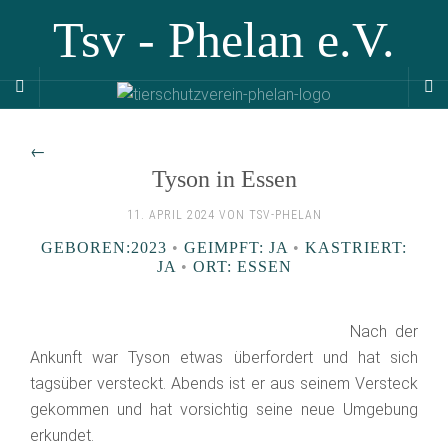
Tsv - Phelan e.V.
←
Tyson in Essen
11. APRIL 2024 VON TSV-PHELAN
GEBOREN:2023
•
GEIMPFT: JA
•
KASTRIERT:
JA
•
ORT: ESSEN
Nach der
Ankunft war Tyson etwas überfordert und hat sich
tagsüber versteckt. Abends ist er aus seinem Versteck
gekommen und hat vorsichtig seine neue Umgebung
erkundet.