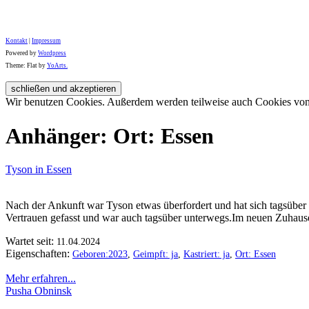
Kontakt
|
Impressum
Powered by
Wordpress
Theme: Flat by
YoArts.
Wir benutzen Cookies. Außerdem werden teilweise auch Cookies von D
Anhänger: Ort: Essen
Tyson in Essen
Nach der Ankunft war Tyson etwas überfordert und hat sich tagsüber
Vertrauen gefasst und war auch tagsüber unterwegs.Im neuen Zuhause 
Wartet seit:
11.04.2024
Eigenschaften:
Geboren:2023
,
Geimpft: ja
,
Kastriert: ja
,
Ort: Essen
Mehr erfahren...
Pusha Obninsk