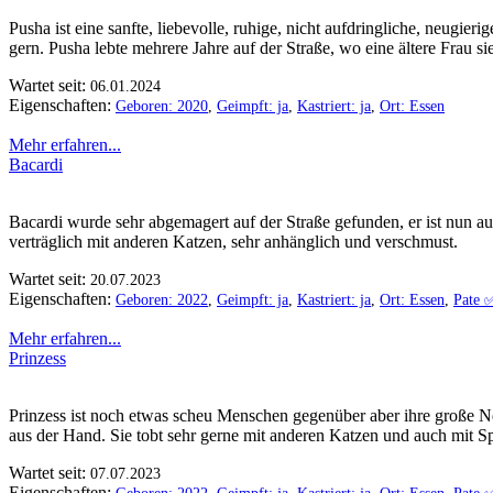
Pusha ist eine sanfte, liebevolle, ruhige, nicht aufdringliche, neugie
gern. Pusha lebte mehrere Jahre auf der Straße, wo eine ältere Frau s
Wartet seit:
06.01.2024
Eigenschaften:
Geboren: 2020
,
Geimpft: ja
,
Kastriert: ja
,
Ort: Essen
Mehr erfahren...
Bacardi
Bacardi wurde sehr abgemagert auf der Straße gefunden, er ist nun au
verträglich mit anderen Katzen, sehr anhänglich und verschmust.
Wartet seit:
20.07.2023
Eigenschaften:
Geboren: 2022
,
Geimpft: ja
,
Kastriert: ja
,
Ort: Essen
,
Pate ✅
Mehr erfahren...
Prinzess
Prinzess ist noch etwas scheu Menschen gegenüber aber ihre große Neu
aus der Hand. Sie tobt sehr gerne mit anderen Katzen und auch mit S
Wartet seit:
07.07.2023
Eigenschaften: