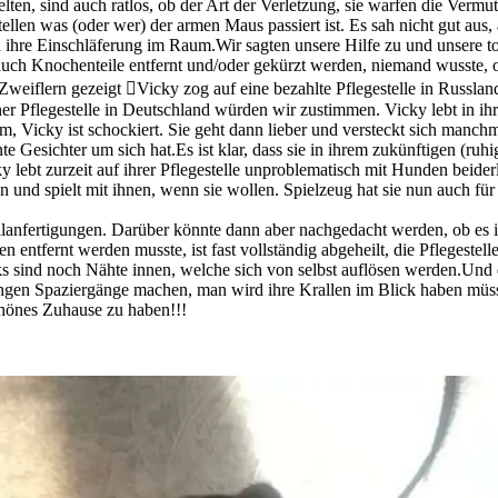
delten, sind auch ratlos, ob der Art der Verletzung, sie warfen die Ver
len was (oder wer) der armen Maus passiert ist. Es sah nicht gut aus, 
 ihre Einschläferung im Raum.Wir sagten unsere Hilfe zu und unsere tol
auch Knochenteile entfernt und/oder gekürzt werden, niemand wusste, o
Zweiflern gezeigt Vicky zog auf eine bezahlte Pflegestelle in Russland
flegestelle in Deutschland würden wir zustimmen. Vicky lebt in ihre
 Vicky ist schockiert. Sie geht dann lieber und versteckt sich manchma
nnte Gesichter um sich hat.Es ist klar, dass sie in ihrem zukünftigen (r
lebt zurzeit auf ihrer Pflegestelle unproblematisch mit Hunden beider
en und spielt mit ihnen, wenn sie wollen. Spielzeug hat sie nun auch f
fertigungen. Darüber könnte dann aber nachgedacht werden, ob es ihr vi
ten entfernt werden musste, ist fast vollständig abgeheilt, die Pflegeste
s sind noch Nähte innen, welche sich von selbst auflösen werden.Und die
gen Spaziergänge machen, man wird ihre Krallen im Blick haben müssen
chönes Zuhause zu haben!!!