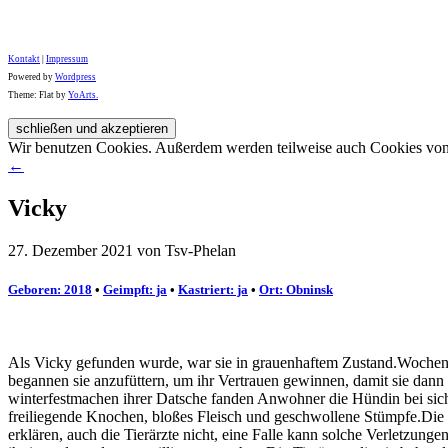
Kontakt
|
Impressum
Powered by
Wordpress
Theme: Flat by
YoArts.
Wir benutzen Cookies. Außerdem werden teilweise auch Cookies von D
←
Vicky
27. Dezember 2021 von Tsv-Phelan
Geboren: 2018
•
Geimpft: ja
•
Kastriert: ja
•
Ort: Obninsk
Als Vicky gefunden wurde, war sie in grauenhaftem Zustand.Wochen 
begannen sie anzufüttern, um ihr Vertrauen gewinnen, damit sie da
winterfestmachen ihrer Datsche fanden Anwohner die Hündin bei si
freiliegende Knochen, bloßes Fleisch und geschwollene Stümpfe.Die Tie
erklären, auch die Tierärzte nicht, eine Falle kann solche Verletzung