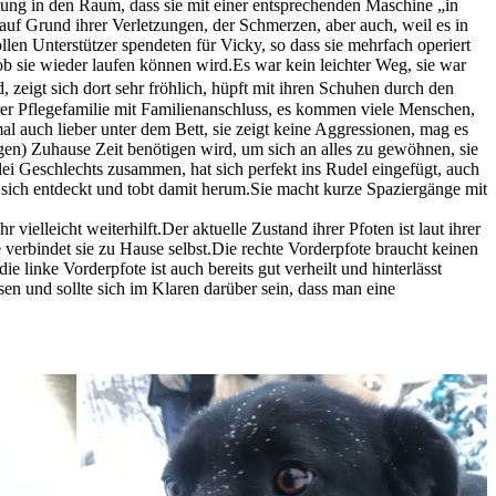
mutung in den Raum, dass sie mit einer entsprechenden Maschine „in
auf Grund ihrer Verletzungen, der Schmerzen, aber auch, weil es in
len Unterstützer spendeten für Vicky, so dass sie mehrfach operiert
b sie wieder laufen können wird.Es war kein leichter Weg, sie war
, zeigt sich dort sehr fröhlich, hüpft mit ihren Schuhen durch den
r Pflegefamilie mit Familienanschluss, es kommen viele Menschen,
l auch lieber unter dem Bett, sie zeigt keine Aggressionen, mag es
uhigen) Zuhause Zeit benötigen wird, um sich an alles zu gewöhnen, sie
lei Geschlechts zusammen, hat sich perfekt ins Rudel eingefügt, auch
ür sich entdeckt und tobt damit herum.Sie macht kurze Spaziergänge mit
elleicht weiterhilft.Der aktuelle Zustand ihrer Pfoten ist laut ihrer
lle verbindet sie zu Hause selbst.Die rechte Vorderpfote braucht keinen
 linke Vorderpfote ist auch bereits gut verheilt und hinterlässt
 und sollte sich im Klaren darüber sein, dass man eine