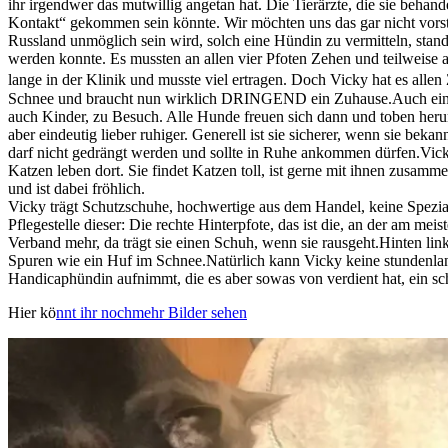
ihr irgendwer das mutwillig angetan hat. Die Tierärzte, die sie behan
Kontakt“ gekommen sein könnte. Wir möchten uns das gar nicht vorstel
Russland unmöglich sein wird, solch eine Hündin zu vermitteln, stand
werden konnte. Es mussten an allen vier Pfoten Zehen und teilweise 
lange in der Klinik und musste viel ertragen. Doch Vicky hat es allen 
Schnee und braucht nun wirklich DRINGEND ein Zuhause.Auch einer P
auch Kinder, zu Besuch. Alle Hunde freuen sich dann und toben herum,
aber eindeutig lieber ruhiger. Generell ist sie sicherer, wenn sie beka
darf nicht gedrängt werden und sollte in Ruhe ankommen dürfen.Vicky 
Katzen leben dort. Sie findet Katzen toll, ist gerne mit ihnen zusamm
und ist dabei fröhlich.
Vicky trägt Schutzschuhe, hochwertige aus dem Handel, keine Spezialan
Pflegestelle dieser: Die rechte Hinterpfote, das ist die, an der am meis
Verband mehr, da trägt sie einen Schuh, wenn sie rausgeht.Hinten link
Spuren wie ein Huf im Schnee.Natürlich kann Vicky keine stundenlan
Handicaphündin aufnimmt, die es aber sowas von verdient hat, ein s
Hier kö
nnt ihr nochmehr Bilder sehen