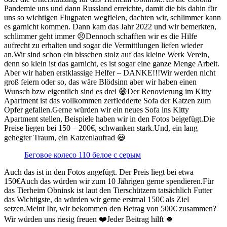
Pandemie uns und dann Russland erreichte, damit die bis dahin für
uns so wichtigen Flugpaten wegfielen, dachten wir, schlimmer kann
es garnicht kommen. Dann kam das Jahr 2022 und wir bemerkten,
schlimmer geht immer 😣Dennoch schafften wir es die Hilfe
aufrecht zu erhalten und sogar die Vermittlungen liefen wieder
an.Wir sind schon ein bisschen stolz auf das kleine Werk Verein,
denn so klein ist das garnicht, es ist sogar eine ganze Menge Arbeit.
Aber wir haben erstklassige Helfer – DANKE!!!Wir werden nicht
groß feiern oder so, das wäre Blödsinn aber wir haben einen
Wunsch bzw eigentlich sind es drei 😁Der Renovierung im Kitty
Apartment ist das vollkommen zerfledderte Sofa der Katzen zum
Opfer gefallen.Gerne würden wir ein neues Sofa ins Kitty
Apartment stellen, Beispiele haben wir in den Fotos beigefügt.Die
Preise liegen bei 150 – 200€, schwanken stark.Und, ein lang
gehegter Traum, ein Katzenlaufrad 😃
Беговое колесо 110 белое с серым
Auch das ist in den Fotos angefügt. Der Preis liegt bei etwa
150€Auch das würden wir zum 10 Jährigen gerne spendieren.Für
das Tierheim Obninsk ist laut den Tierschützern tatsächlich Futter
das Wichtigste, da würden wir gerne erstmal 150€ als Ziel
setzen.Meint Ihr, wir bekommen den Betrag von 500€ zusammen?
Wir würden uns riesig freuen ❤️Jeder Beitrag hilft 🍀