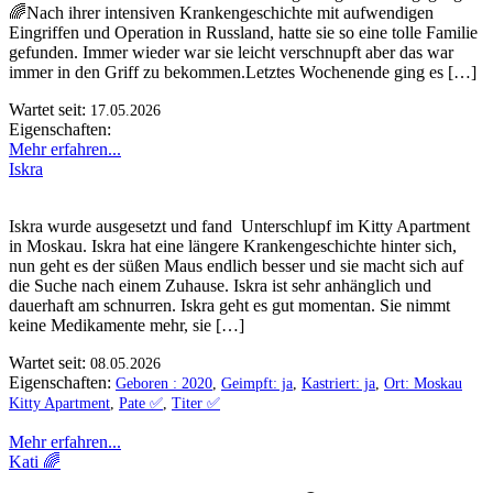
🌈Nach ihrer intensiven Krankengeschichte mit aufwendigen
Eingriffen und Operation in Russland, hatte sie so eine tolle Familie
gefunden. Immer wieder war sie leicht verschnupft aber das war
immer in den Griff zu bekommen.Letztes Wochenende ging es […]
Wartet seit:
17.05.2026
Eigenschaften:
Mehr erfahren...
Iskra
Iskra wurde ausgesetzt und fand Unterschlupf im Kitty Apartment
in Moskau. Iskra hat eine längere Krankengeschichte hinter sich,
nun geht es der süßen Maus endlich besser und sie macht sich auf
die Suche nach einem Zuhause. Iskra ist sehr anhänglich und
dauerhaft am schnurren. Iskra geht es gut momentan. Sie nimmt
keine Medikamente mehr, sie […]
Wartet seit:
08.05.2026
Eigenschaften:
Geboren : 2020
,
Geimpft: ja
,
Kastriert: ja
,
Ort: Moskau
Kitty Apartment
,
Pate ✅️
,
Titer ✅️
Mehr erfahren...
Kati 🌈