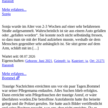
Hanstedt
Mehr erfahren...
Sonja
Sonja wurde im Alter von 2-3 Wochen auf einer sehr befahrenen
Straße aufgesammelt. Wahrscheinlich ist sie aus einem Auto gefallen
oder „gefallen worden“. Sie konnte noch nicht selbständig fressen,
so dass man sie mit der Hand aufziehen musste, weshalb sie dem
Menschen gegenüber sehr anhänglich ist. Sie sitzt gerne auf dem
Arm, schläft mit im […]
Wartet seit:
08.07.2026
Eigenschaften:
Geboren: Juni 2021
,
Geimpft: ja
,
Kastriert: ja
,
Ort: 21271
Hanstedt
Mehr erfahren...
Bommel 🌈
Traurige Nachrichten erreichten uns vor ein paar Tagen.Bommel
war seiner Pflegemama entlaufen. Alles Suchen blieb erfolglos.
Dann erreichte sein Pflegefrauchen der traurige Anruf, er wäre
überfahren worden.Die betroffene Autofahrerin hatte ihn beiseite
gelegt und die Polizei gerufen. Sie hatte auch Bilder veröffentlicht
und seine Besitzer gesucht, was uns aber nicht erreichte. Da er