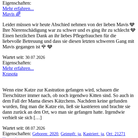
Eigenschaften:
Mehr erfahren...
Mavis 🌈
Leider müssen wir heute Abschied nehmen von der lieben Mavis 🩶
Ihre Nierenschädigung war zu schwer und es ging ihr zu schlecht 🩶
Einen herzlichen Dank an ihr liebes Pflegefrauchen für die
liebevolle Betreuung und dass sie diesen letzten schweren Gang mit
Mavis gegangen ist 🌹 🩶
Wartet seit:
30.07.2026
Eigenschaften:
Mehr erfahren...
Krasota
Wenn eine Katze zur Kastration gefangen wird, schauen die
Tierschützer immer nach, ob noch irgendwo Kitten sind. So auch in
dem Fall der Mama dieses Kätzchens. Nachdem keine gefunden
wurden, fing man die Katze ein, ließ sie kastrieren und brachte sie
dann zurück an den Ort, wo man sie gefangen hatte. Irgendwie
verhielt sie sich […]
Wartet seit:
08.07.2026
Eigenschaften:
Geboren: 2020
,
Geimpft: ja
,
Kastriert: ja
,
Ort: 21271