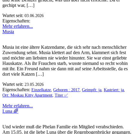
gechipt war, […]
Wartet seit:
03.06.2026
Eigenschaften:
Mehr erfahren...
Musia
Musia ist eine ältere Katzendame, die sich sehr nach menschlicher
Zuwendung sehnt. Musia klettert auf den Arm, klammert sich fest
und möchte am liebsten nie wieder hinunter. Sie war einst geliebte
Hauskatze. Als ihr Frauchen starb, wusste niemand so recht wohin
mit ihr. Ein Freund nahm sie dann mit auf seine Arbeitsstelle, da es
dort viele Katzen […]
Wartet seit:
23.05.2026
Eigenschaften:
Einzelkatze
,
Geboren : 2017
,
Geimpft: ja
,
Kastriert: ja
,
Ort: Moskau Kitty Apartment
,
Titer ✅️
Mehr erfahren...
Luna 🌈
Und wieder muß die Phelan Familie ein Mitglied verabschieden.
Am 15.05. ist die liebe Luna über die Regenbogenbrücke gegangen.