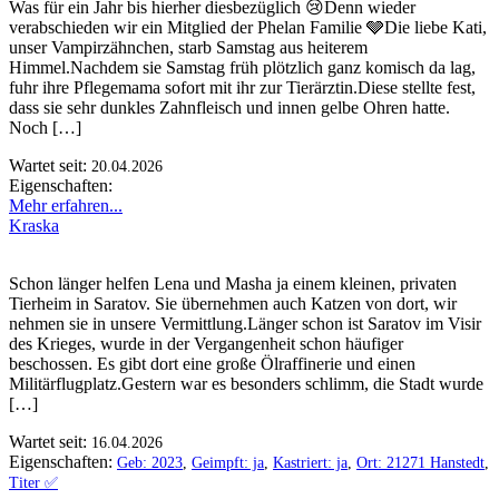
Was für ein Jahr bis hierher diesbezüglich 😢Denn wieder
verabschieden wir ein Mitglied der Phelan Familie 🩶Die liebe Kati,
unser Vampirzähnchen, starb Samstag aus heiterem
Himmel.Nachdem sie Samstag früh plötzlich ganz komisch da lag,
fuhr ihre Pflegemama sofort mit ihr zur Tierärztin.Diese stellte fest,
dass sie sehr dunkles Zahnfleisch und innen gelbe Ohren hatte.
Noch […]
Wartet seit:
20.04.2026
Eigenschaften:
Mehr erfahren...
Kraska
Schon länger helfen Lena und Masha ja einem kleinen, privaten
Tierheim in Saratov. Sie übernehmen auch Katzen von dort, wir
nehmen sie in unsere Vermittlung.Länger schon ist Saratov im Visir
des Krieges, wurde in der Vergangenheit schon häufiger
beschossen. Es gibt dort eine große Ölraffinerie und einen
Militärflugplatz.Gestern war es besonders schlimm, die Stadt wurde
[…]
Wartet seit:
16.04.2026
Eigenschaften:
Geb: 2023
,
Geimpft: ja
,
Kastriert: ja
,
Ort: 21271 Hanstedt
,
Titer ✅️