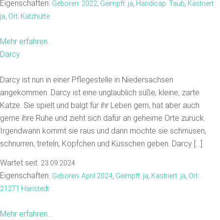
Eigenschaften:
Geboren: 2022
,
Geimpft: ja
,
Handicap: Taub
,
Kastriert:
ja
,
Ort: Katzhütte
Mehr erfahren...
Darcy
Darcy ist nun in einer Pflegestelle in Niedersachsen
angekommen. Darcy ist eine unglaublich süße, kleine, zarte
Katze. Sie spielt und balgt für ihr Leben gern, hat aber auch
gerne ihre Ruhe und zieht sich dafür an geheime Orte zurück.
Irgendwann kommt sie raus und dann möchte sie schmusen,
schnurren, treteln, Köpfchen und Küsschen geben. Darcy […]
Wartet seit:
23.09.2024
Eigenschaften:
Geboren: April 2024
,
Geimpft: ja
,
Kastriert: ja
,
Ort:
21271 Hanstedt
Mehr erfahren...