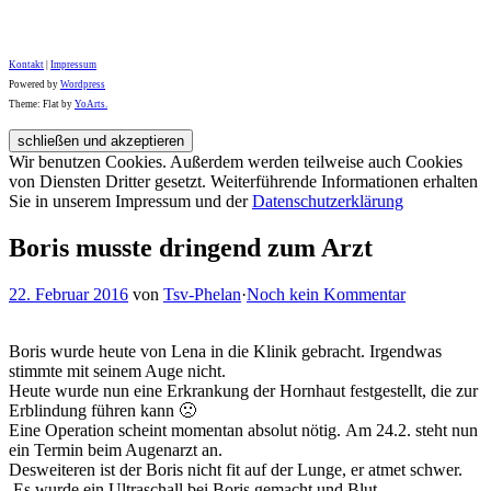
Kontakt
|
Impressum
Powered by
Wordpress
Theme: Flat by
YoArts.
Wir benutzen Cookies. Außerdem werden teilweise auch Cookies
von Diensten Dritter gesetzt. Weiterführende Informationen erhalten
Sie in unserem Impressum und der
Datenschutzerklärung
Boris musste dringend zum Arzt
22. Februar 2016
von
Tsv-Phelan
·
Noch kein Kommentar
Boris wurde heute von Lena in die Klinik gebracht. Irgendwas
stimmte mit seinem Auge nicht.
Heute wurde nun eine Erkrankung der Hornhaut festgestellt, die zur
Erblindung führen kann 🙁
Eine Operation scheint momentan absolut nötig. Am 24.2. steht nun
ein Termin beim Augenarzt an.
Desweiteren ist der Boris nicht fit auf der Lunge, er atmet schwer.
Es wurde ein Ultraschall bei Boris gemacht und Blut