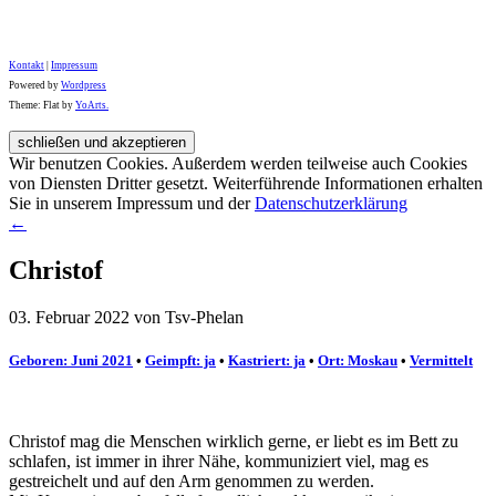
Kontakt
|
Impressum
Powered by
Wordpress
Theme: Flat by
YoArts.
Wir benutzen Cookies. Außerdem werden teilweise auch Cookies
von Diensten Dritter gesetzt. Weiterführende Informationen erhalten
Sie in unserem Impressum und der
Datenschutzerklärung
←
Christof
03. Februar 2022 von Tsv-Phelan
Geboren: Juni 2021
•
Geimpft: ja
•
Kastriert: ja
•
Ort: Moskau
•
Vermittelt
Christof mag die Menschen wirklich gerne, er liebt es im Bett zu
schlafen, ist immer in ihrer Nähe, kommuniziert viel, mag es
gestreichelt und auf den Arm genommen zu werden.