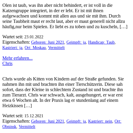
Olen ist taub, was ihn aber nicht behindert, er ist voll in die
Katzengruppe integriert, in der er lebt. Er ist mit ihnen
aufgewachsen und kommt mit allen aus und sie mit ihm. Durch
seine Taubheit maut er recht laut, aber er maut generell nicht allzu
häufig,nur beim Spielen. Er liebt es zu toben und zu kuscheln, […]
Wartet seit:
23.01.2022
Eigenschaften:
Geboren: Juni 2021
,
Geimpft: ja
,
Handicap: Taub
,
Kastriert: ja
,
Ort: Moskau
,
Vermittelt
Mehr erfahren...
Chris
Chris wurde als Kitten von Kindern auf der Straße gefunden. Sie
nahmen ihn mit und brachten ihn einer Tierschützerin. Diese sah
sofort, dass der Kleine in schlechtem Zustand ist und brachte ihn
zum Tierarzt. Chris war schwach, kalt, ausgehungert, er war erst
etwa 6 Wochen alt. In der Praxis lag er stundenlang auf einem
Heizkissen […]
Wartet seit:
15.12.2021
Eigenschaften:
Geboren: Juni 2021
,
Geimpft: ja
,
Kastriert: nein
,
Ort:
Obninsk
,
Vermittelt