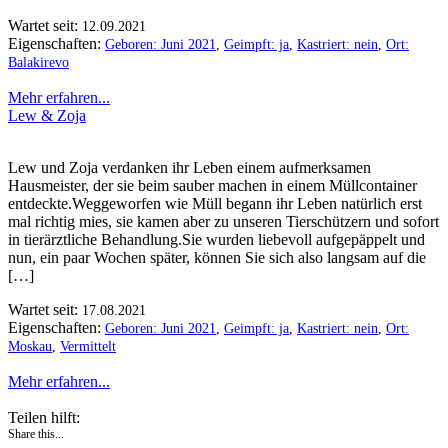
Wartet seit:
12.09.2021
Eigenschaften:
Geboren: Juni 2021
,
Geimpft: ja
,
Kastriert: nein
,
Ort:
Balakirevo
Mehr erfahren...
Lew & Zoja
Lew und Zoja verdanken ihr Leben einem aufmerksamen
Hausmeister, der sie beim sauber machen in einem Müllcontainer
entdeckte.Weggeworfen wie Müll begann ihr Leben natürlich erst
mal richtig mies, sie kamen aber zu unseren Tierschützern und sofort
in tierärztliche Behandlung.Sie wurden liebevoll aufgepäppelt und
nun, ein paar Wochen später, können Sie sich also langsam auf die
[…]
Wartet seit:
17.08.2021
Eigenschaften:
Geboren: Juni 2021
,
Geimpft: ja
,
Kastriert: nein
,
Ort:
Moskau
,
Vermittelt
Mehr erfahren...
Teilen hilft:
Share this...