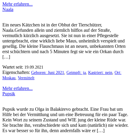
Mehr erfahren...
Naala
Ein neues Kätzchen ist in der Obhut der Tierschützer,
Naala.Gefunden allein und ziemlich hilflos auf der Straße,
vermutlich kürzlich ausgesetzt. Sie ist nun in einer Pflegestelle
untergebracht, eine wirklich liebe Maus, unheimlich verspielt und
gesellig. Die kleine Flauschmaus ist an neuen, unbekannten Orten
erst schüchtern und nach 5 Minuten fegt sie wie ein Orkan durch
[…]
Wartet seit:
19.09.2021
Eigenschaften:
Geboren: Juni 2021
,
Geimpft: ja
,
Kastriert: nein
,
Ort:
Moskau
,
Vermittelt
Mehr erfahren...
Pupsik
Pupsik wurde zu Olga in Balakirevo gebracht. Eine Frau bat um
Hilfe bei der Vermittlung und um eine Betreuung für ein paar Tage.
Kein Wort zu seinem Zustand und WIE jung der kleine Rüde war.
Sie brachte ihn, verabschiedete sich und kam (natürlich) nie wieder.
Es war besser so für ihn, denn andernfalls wäre er […]