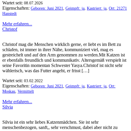
Wartet seit:
08.07.2026
Eigenschaften:
Geboren: Juni 2021
,
Geimpft: ja
,
Kastriert: ja
,
Ort: 21271
Hanstedt
Mehr erfahren...
Christof
Christof mag die Menschen wirklich gerne, er liebt es im Bett zu
schlafen, ist immer in ihrer Nähe, kommuniziert viel, mag es
gestreichelt und auf den Arm genommen zu werden.Mit Katzen ist
er ebenfalls freundlich und kommunikativ. Altersgemäß verspielt ist
seine Favoritin momentan Schwester Yasya.Christof ist nicht sehr
wählerisch, was das Futter angeht, er frisst […]
Wartet seit:
03.02.2022
Eigenschaften:
Geboren: Juni 2021
,
Geimpft: ja
,
Kastriert: ja
,
Ort:
Moskau
,
Vermittelt
Mehr erfahren...
Silvia
Silvia ist ein sehr liebes Katzenmädchen. Sie ist sehr
menschenbezogen, sanft,, sehr verschmust, dabei aber nicht zu