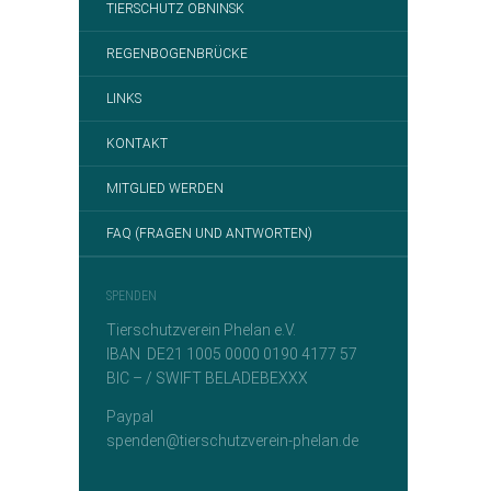
TIERSCHUTZ OBNINSK
REGENBOGENBRÜCKE
LINKS
KONTAKT
MITGLIED WERDEN
FAQ (FRAGEN UND ANTWORTEN)
SPENDEN
Tierschutzverein Phelan e.V.
IBAN DE21 1005 0000 0190 4177 57
BIC – / SWIFT BELADEBEXXX
Paypal
spenden@tierschutzverein-phelan.de