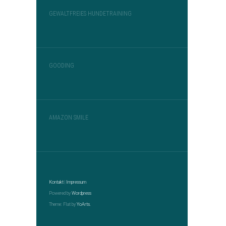
GEWALTFREIES HUNDETRAINING
GOODING
AMAZON SMILE
Kontakt
|
Impressum
Powered by
Wordpress
Theme: Flat by
YoArts.