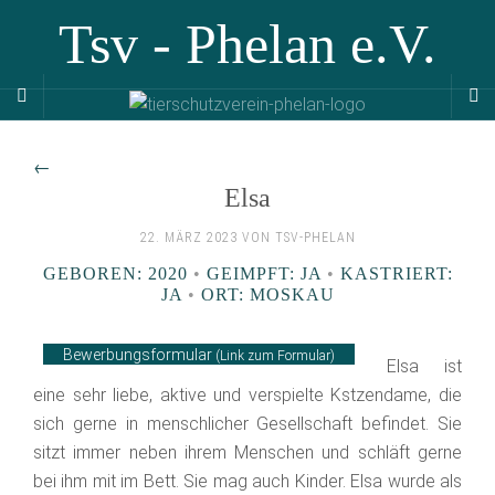
Tsv - Phelan e.V.
←
Elsa
22. MÄRZ 2023 VON TSV-PHELAN
GEBOREN: 2020
•
GEIMPFT: JA
•
KASTRIERT:
JA
•
ORT: MOSKAU
Bewerbungsformular
(Link zum Formular)
Elsa ist
eine sehr liebe, aktive und verspielte Kstzendame, die
sich gerne in menschlicher Gesellschaft befindet. Sie
sitzt immer neben ihrem Menschen und schläft gerne
bei ihm mit im Bett. Sie mag auch Kinder. Elsa wurde als