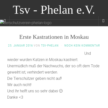
Tsv - Phelan e.V.
Erste Kastrationen in Moskau
25. JANUAR 2016
VON
TSV-PHELAN
·
NOCH KEIN KOMMENTAR
Und
wieder wurden Katzen in Moskau kastriert.
Unermüdlich muß der Nachwuchs, der so oft dem Tode
geweiht ist, verhindert werden.
Die Tierschützer geben nicht auf!
Wir auch nicht!
Und Ihr helft uns so sehr dabei 🙂
Danke <3