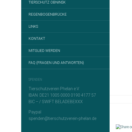
TIERSCHUTZ OBNINSK
REGENBOGENBRÜCKE
LINKS
KONTAKT
MITGLIED WERDEN
FAQ (FRAGEN UND ANTWORTEN)
SPENDEN
Tierschutzverein Phelan e.V.
IBAN DE21 1005 0000 0190 4177 57
BIC – / SWIFT BELADEBEXXX
Paypal
spenden@tierschutzverein-phelan.de