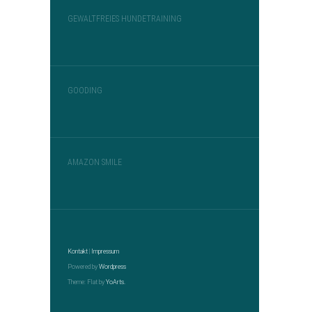
GEWALTFREIES HUNDETRAINING
GOODING
AMAZON SMILE
Kontakt
|
Impressum
Powered by
Wordpress
Theme: Flat by
YoArts.