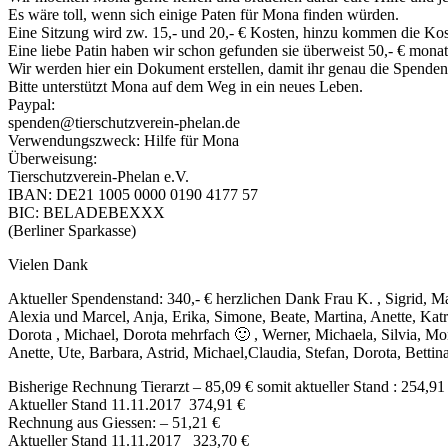
Es wäre toll, wenn sich einige Paten für Mona finden würden.
Eine Sitzung wird zw. 15,- und 20,- € Kosten, hinzu kommen die Kos
Eine liebe Patin haben wir schon gefunden
sie überweist 50,- € monat
Wir werden hier ein Dokument erstellen, damit ihr genau die Spende
Bitte unterstützt Mona auf dem Weg in ein neues Leben.
Paypal:
spenden@tierschutzverein-phelan.de
Verwendungszweck: Hilfe für Mona
Überweisung:
Tierschutzverein­-Phelan e.V.
IBAN: DE21 1005 0000 0190 4177 57
BIC: BELADEBEXXX
(Berliner Sparkasse)
Vielen Dank
Aktueller Spendenstand: 340,- € herzlichen Dank Frau K. , Sigrid, M
Alexia und Marcel, Anja, Erika, Simone, Beate, Martina, Anette, Katri
Dorota , Michael, Dorota mehrfach 🙂 , Werner, Michaela, Silvia, Mo
Anette, Ute, Barbara, Astrid, Michael,Claudia, Stefan, Dorota, Bettin
Bisherige Rechnung Tierarzt – 85,09 € somit aktueller Stand : 254,91
Aktueller Stand 11.11.2017 374,91 €
Rechnung aus Giessen: – 51,21 €
Aktueller Stand 11.11.2017 323,70 €