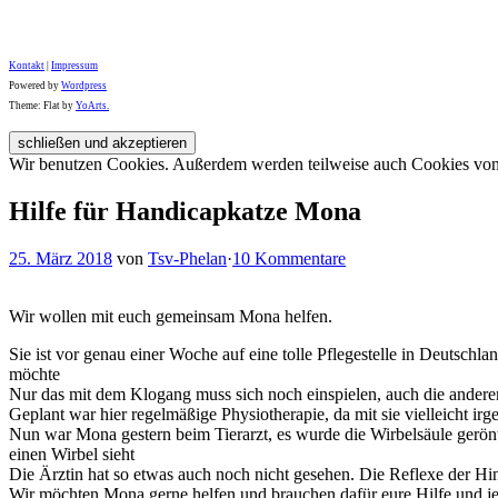
Kontakt
|
Impressum
Powered by
Wordpress
Theme: Flat by
YoArts.
Wir benutzen Cookies. Außerdem werden teilweise auch Cookies von D
Hilfe für Handicapkatze Mona
25. März 2018
von
Tsv-Phelan
·
10 Kommentare
Wir wollen mit euch gemeinsam Mona helfen.
Sie ist vor genau einer Woche auf eine tolle Pflegestelle in Deutschlan
möchte
Nur das mit dem Klogang muss sich noch einspielen, auch die ander
Geplant war hier regelmäßige Physiotherapie, da mit sie vielleicht i
Nun war Mon
a gestern beim Tierarzt, es wurde die Wirbelsäule gerön
einen Wirbel sieht
Die Ärztin hat so etwas auch noch nicht gesehen. Die Reflexe der H
Wir möchten Mona gerne helfen und brauchen dafür eure Hilfe und j