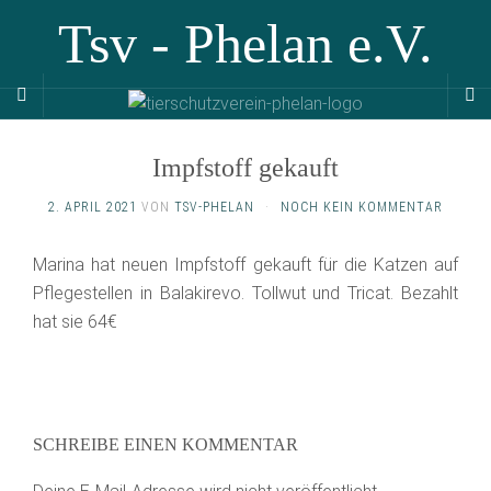
Tsv - Phelan e.V.
Impfstoff gekauft
2. APRIL 2021
VON
TSV-PHELAN
·
NOCH KEIN KOMMENTAR
Marina hat neuen Impfstoff gekauft für die Katzen auf
Pflegestellen in Balakirevo. Tollwut und Tricat. Bezahlt
hat sie 64€
SCHREIBE EINEN KOMMENTAR