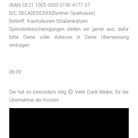
IBAN: DE21 1005 0000 0190 4177 57
BIC: BELADEBEXXX(Berliner Sparkasse)
Betreff: Kastrationen Straßenkatzen
Spendenbescheinigungen stellen wir gerne aus, dafür
bitte Deine volle Adresse in Deine Überweisung
eintragen.
06.09.
Sie hat es besonders eilig 🙂 Viele Dank Meike, für die
Übernahme der Kosten.