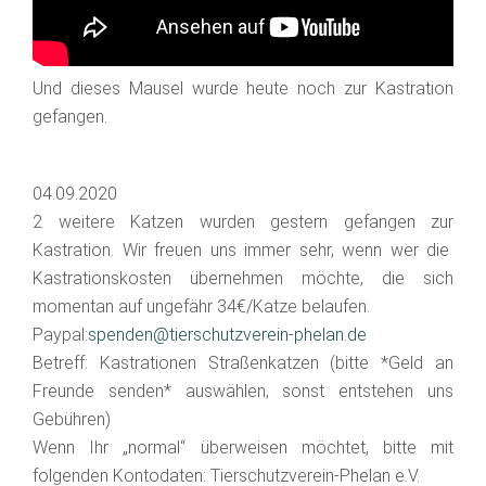
Und dieses Mausel wurde heute noch zur Kastration
gefangen.
04.09.2020
2 weitere Katzen wurden gestern gefangen zur
Kastration. Wir freuen uns immer sehr, wenn wer die
Kastrationskosten übernehmen möchte, die sich
momentan auf ungefähr 34€/Katze belaufen.
Paypal:
spenden@tierschutzverein-phelan.de
Betreff: Kastrationen Straßenkatzen (bitte *Geld an
Freunde senden* auswählen, sonst entstehen uns
Gebühren)
Wenn Ihr „normal“ überweisen möchtet, bitte mit
folgenden Kontodaten: Tierschutzverein­-Phelan e.V.