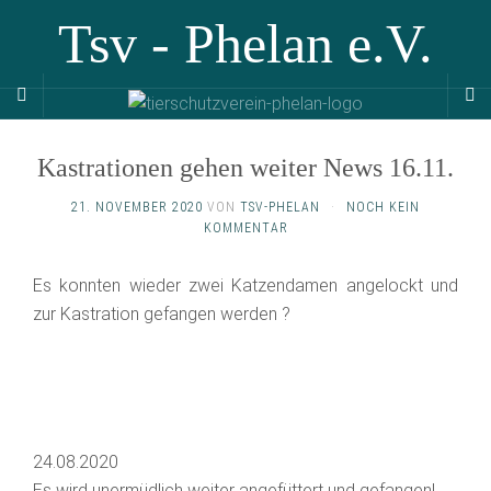
Tsv - Phelan e.V.
Kastrationen gehen weiter News 16.11.
21. NOVEMBER 2020
VON
TSV-PHELAN
·
NOCH KEIN
KOMMENTAR
Es konnten wieder zwei Katzendamen angelockt und
zur Kastration gefangen werden ?
24.08.2020
Es wird unermüdlich weiter angefüttert und gefangen!