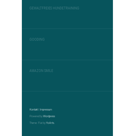
GEWALTFREIES HUNDETRAINING
GOODING
AMAZON SMILE
Kontakt
|
Impressum
Powered by
Wordpress
Theme: Flat by
YoArts.