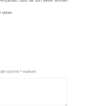
nverstanden, dass sie dort weiter wohnen
r sehen.
lder sind mit
*
markiert