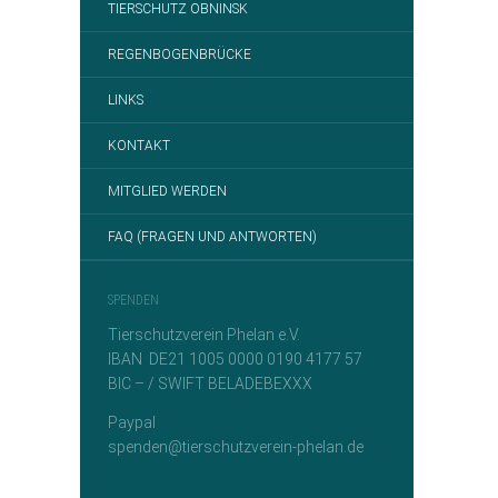
TIERSCHUTZ OBNINSK
REGENBOGENBRÜCKE
LINKS
KONTAKT
MITGLIED WERDEN
FAQ (FRAGEN UND ANTWORTEN)
SPENDEN
Tierschutzverein Phelan e.V.
IBAN DE21 1005 0000 0190 4177 57
BIC – / SWIFT BELADEBEXXX
Paypal
spenden@tierschutzverein-phelan.de