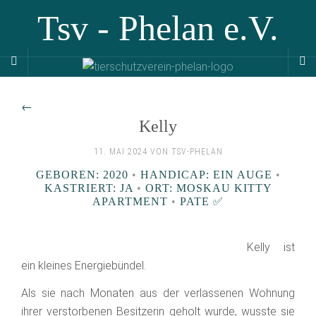
Tsv - Phelan e.V.
←
Kelly
11. MAI 2024 VON TSV-PHELAN
GEBOREN: 2020
•
HANDICAP: EIN AUGE
•
KASTRIERT: JA
•
ORT: MOSKAU KITTY
APARTMENT
•
PATE ✅️
Kelly ist
ein kleines Energiebündel.
Als sie nach Monaten aus der verlassenen Wohnung
ihrer verstorbenen Besitzerin geholt wurde, wusste sie