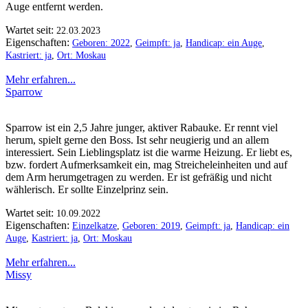
Auge entfernt werden.
Wartet seit:
22.03.2023
Eigenschaften:
Geboren: 2022
,
Geimpft: ja
,
Handicap: ein Auge
,
Kastriert: ja
,
Ort: Moskau
Mehr erfahren...
Sparrow
Sparrow ist ein 2,5 Jahre junger, aktiver Rabauke. Er rennt viel
herum, spielt gerne den Boss. Ist sehr neugierig und an allem
interessiert. Sein Lieblingsplatz ist die warme Heizung. Er liebt es,
bzw. fordert Aufmerksamkeit ein, mag Streicheleinheiten und auf
dem Arm herumgetragen zu werden. Er ist gefräßig und nicht
wählerisch. Er sollte Einzelprinz sein.
Wartet seit:
10.09.2022
Eigenschaften:
Einzelkatze
,
Geboren: 2019
,
Geimpft: ja
,
Handicap: ein
Auge
,
Kastriert: ja
,
Ort: Moskau
Mehr erfahren...
Missy