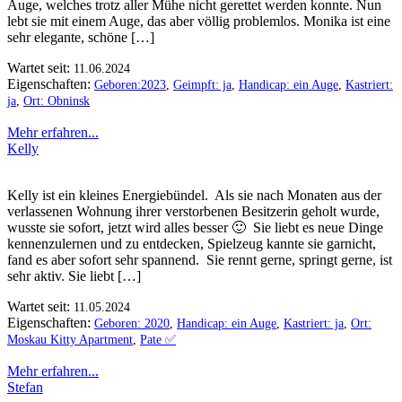
Auge, welches trotz aller Mühe nicht gerettet werden konnte. Nun
lebt sie mit einem Auge, das aber völlig problemlos. Monika ist eine
sehr elegante, schöne […]
Wartet seit:
11.06.2024
Eigenschaften:
Geboren:2023
,
Geimpft: ja
,
Handicap: ein Auge
,
Kastriert:
ja
,
Ort: Obninsk
Mehr erfahren...
Kelly
Kelly ist ein kleines Energiebündel. Als sie nach Monaten aus der
verlassenen Wohnung ihrer verstorbenen Besitzerin geholt wurde,
wusste sie sofort, jetzt wird alles besser 🙂 Sie liebt es neue Dinge
kennenzulernen und zu entdecken, Spielzeug kannte sie garnicht,
fand es aber sofort sehr spannend. Sie rennt gerne, springt gerne, ist
sehr aktiv. Sie liebt […]
Wartet seit:
11.05.2024
Eigenschaften:
Geboren: 2020
,
Handicap: ein Auge
,
Kastriert: ja
,
Ort:
Moskau Kitty Apartment
,
Pate ✅️
Mehr erfahren...
Stefan