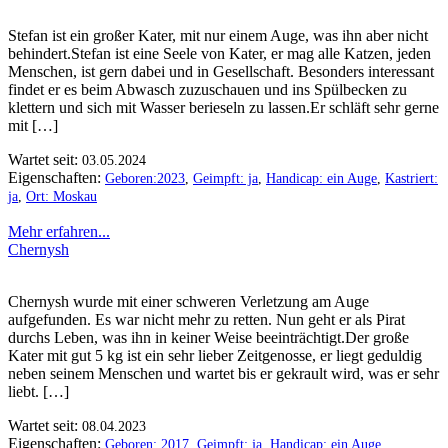
Stefan ist ein großer Kater, mit nur einem Auge, was ihn aber nicht
behindert.Stefan ist eine Seele von Kater, er mag alle Katzen, jeden
Menschen, ist gern dabei und in Gesellschaft. Besonders interessant
findet er es beim Abwasch zuzuschauen und ins Spülbecken zu
klettern und sich mit Wasser berieseln zu lassen.Er schläft sehr gerne
mit […]
Wartet seit:
03.05.2024
Eigenschaften:
Geboren:2023
,
Geimpft: ja
,
Handicap: ein Auge
,
Kastriert:
ja
,
Ort: Moskau
Mehr erfahren...
Chernysh
Chernysh wurde mit einer schweren Verletzung am Auge
aufgefunden. Es war nicht mehr zu retten. Nun geht er als Pirat
durchs Leben, was ihn in keiner Weise beeinträchtigt.Der große
Kater mit gut 5 kg ist ein sehr lieber Zeitgenosse, er liegt geduldig
neben seinem Menschen und wartet bis er gekrault wird, was er sehr
liebt. […]
Wartet seit:
08.04.2023
Eigenschaften:
Geboren: 2017
,
Geimpft: ja
,
Handicap: ein Auge
,