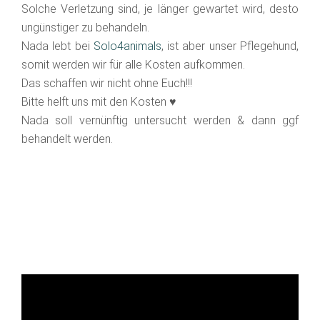
Solche Verletzung sind, je länger gewartet wird, desto
ungünstiger zu behandeln.
Nada lebt bei
Solo4animals
, ist aber unser Pflegehund,
somit werden wir für alle Kosten aufkommen.
Das schaffen wir nicht ohne Euch!!!
Bitte helft uns mit den Kosten ♥
Nada soll vernünftig untersucht werden & dann ggf
behandelt werden.