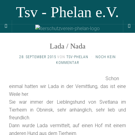
Tsv - Phelan e.V.
Lada / Nada
28. SEPTEMBER 2015
VON
TSV-PHELAN
·
NOCH KEIN
KOMMENTAR
Schon
einmal hatten wir Lada in der Vemittlung, das ist eine
Weile her.
Sie war immer der Lieblingshund von Svetlana im
Tierheim in Obninsk, sehr anhänglich, sehr lieb und
freundlich.
Dann wurde Lada vermittelt, auf einen Hof mit einem
anderen Hund aus dem Tierheim.