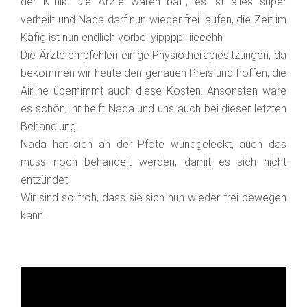
der Klinik. Die Ärzte waren baff, es ist alles super
verheilt und Nada darf nun wieder frei laufen, die Zeit im
Käfig ist nun endlich vorbei yippppiiiiieeehh
Die Ärzte empfehlen einige Physiotherapiesitzungen, da
bekommen wir heute den genauen Preis und hoffen, die
Airline übernimmt auch diese Kosten. Ansonsten wäre
es schön, ihr helft Nada und uns auch bei dieser letzten
Behandlung.
Nada hat sich an der Pfote wundgeleckt, auch das
muss noch behandelt werden, damit es sich nicht
entzündet.
Wir sind so froh, dass sie sich nun wieder frei bewegen
kann.