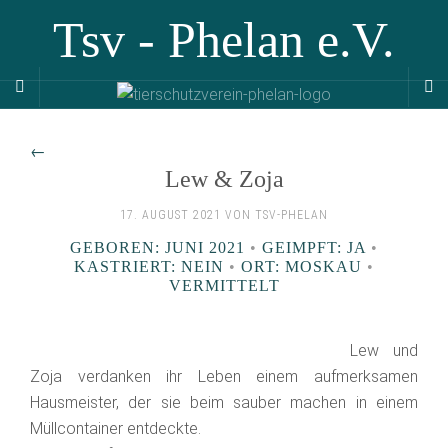
Tsv - Phelan e.V.
←
Lew & Zoja
17. AUGUST 2021 VON TSV-PHELAN
GEBOREN: JUNI 2021
•
GEIMPFT: JA
•
KASTRIERT: NEIN
•
ORT: MOSKAU
•
VERMITTELT
Lew und
Zoja verdanken ihr Leben einem aufmerksamen
Hausmeister, der sie beim sauber machen in einem
Müllcontainer entdeckte.