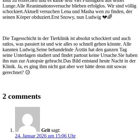
Blut zu erbrechen und es käme sehr viel Flüssigkeit aus seiner
Lunge.Alle Reanimationsversuche blieben erfolglos. Wir sind völlig
schockiert.Aktuell versuchen Lena und Masha wen zu finden, der
seinen Körper obduziert.Erst Snowy, nun Ludwig 💔🌈
Die Tagesschicht in der Tierklinik ist absolut schockiert und auch
ratlos, was passiert ist und wie alles so schnell gehen könnte. Alle
kannten Ludwig.Seine behandelnde Ärztin hat den ganzen Tag
seine Unterlagen studiert und findet partout keine Ursache.Sie haben
ihn nun zur Autopsie gebracht.Das Bild entstand heute Nacht in der
Klinik. Ja, es ging ihm nicht gut aber wer hätte denn mit sowas
gerechnet? 😥
2 comments
Grit
sagt:
24. Januar 2026 um 15:06 Uhr